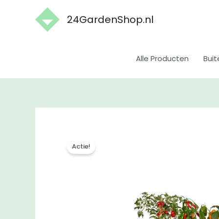
Ga
24GardenShop.nl
naar
de
inhoud
Alle Producten
Buit
Actie!