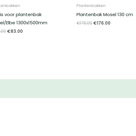
tenbakken
Plantenbakken
lis voor plantenbak
Plantenbak Mosel 130 cm
el/Elbe 1300x1500mm
Oorspronkelijke
Huidige
€
178.00
€
176.00
prijs
prijs
Oorspronkelijke
Huidige
.00
€
83.00
was:
is:
prijs
prijs
€178.00.
€176.00.
was:
is:
€84.00.
€83.00.