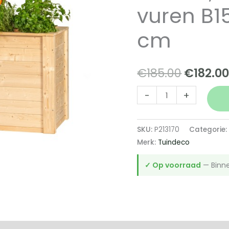
vuren B1
cm
Oorspro
€
185.00
€
182.0
prijs
Verhoogde
-
+
plantenbak
was:
Neckar,
SKU:
P213170
Categorie
€185.00
onbehandeld
Merk:
Tuindeco
vuren
B150
✓ Op voorraad
— Binne
x
D76
x
H79