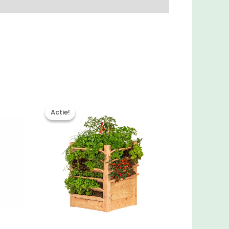
Actie!
Actie!