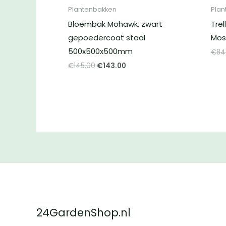
Plantenbakken
Plan
Bloembak Mohawk, zwart
Trel
gepoedercoat staal
Mos
500x500x500mm
€
84
Oorspronkelijke
Huidige
€
145.00
€
143.00
prijs
prijs
was:
is:
€145.00.
€143.00.
24GardenShop.nl