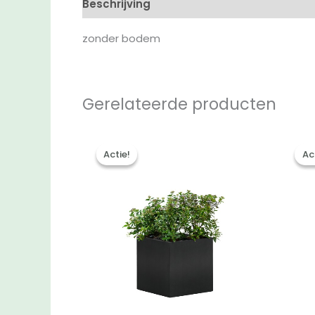
Beschrijving
Aanvullende informatie
B
zonder bodem
Gerelateerde producten
Actie!
Actie!
Ac
Ac