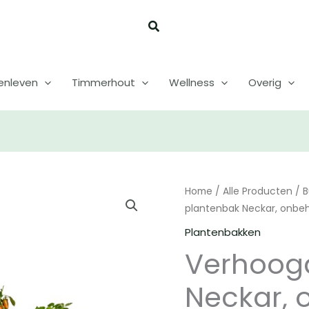
enleven
Timmerhout
Wellness
Overig
Home
/
Alle Producten
/
B
plantenbak Neckar, onbeh
Plantenbakken
Verhoog
Neckar,