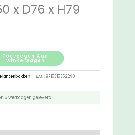
50 x D76 x H79
nkelijke
Huidige
0
prijs
Toevoegen Aan
Winkelwagen
is:
:
Plantenbakken
EAN:
8715815352290
.
€182.00.
n 5 werkdagen geleverd