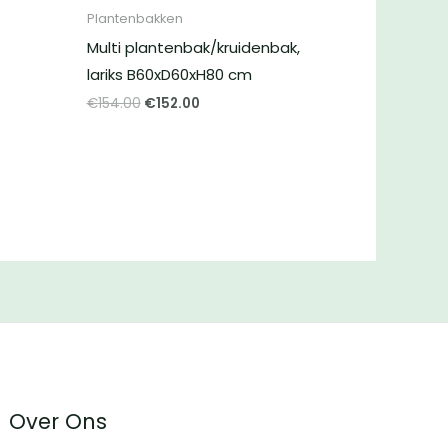
Plantenbakken
Multi plantenbak/kruidenbak,
lariks B60xD60xH80 cm
Oorspronkelijke
Huidige
€
154.00
€
152.00
prijs
prijs
was:
is:
€154.00.
€152.00.
Over Ons