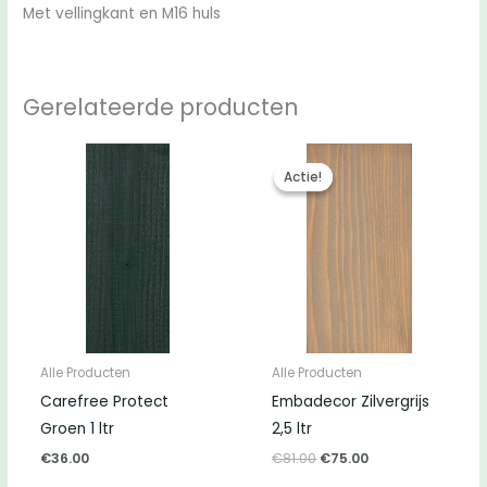
Met vellingkant en M16 huls
Gerelateerde producten
Actie!
Actie!
Alle Producten
Alle Producten
Carefree Protect
Embadecor Zilvergrijs
Groen 1 ltr
2,5 ltr
Oorspronkelijke
Huidige
€
36.00
€
81.00
€
75.00
prijs
prijs