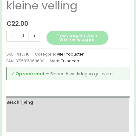
kleine velling
€
22.00
Berton©
-
+
Toevoegen Aan
Winkelwagen
betonpoer
140x140x600mm,
SKU:
P143716
Categorie:
Alle Producten
antraciet,
EAN:
8715815063639
Merk:
Tuindeco
M16-
bus,
✓ Op voorraad
— Binnen 5 werkdagen geleverd
kleine
velling
aantal
Beschrijving
Aanvullende informatie
Beoordelingen (0)