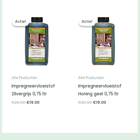
was:
is:
€81.00.
€75.00.
Actie!
Actie!
Actie!
Actie!
Alle Producten
Alle Producten
Impregneervloeistof
Impregneervloeistof
Zilvergrijs 0,75 ltr
Honing geel 0,75 ltr
Oorspronkelijke
Huidige
Oorspronkelijke
Huidige
€
20.00
€
19.00
€
20.00
€
19.00
prijs
prijs
prijs
prijs
was:
is:
was:
is:
€20.00.
€19.00.
€20.00.
€19.00.