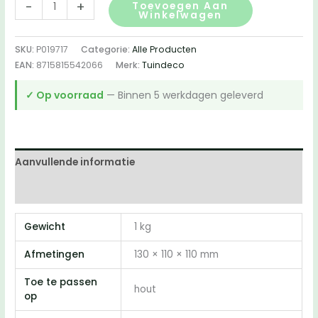
Carefree
-
+
Toevoegen Aan
Winkelwagen
Protect
Groen
SKU:
P019717
Categorie:
Alle Producten
1
EAN:
8715815542066
Merk:
Tuindeco
ltr
aantal
✓ Op voorraad
— Binnen 5 werkdagen geleverd
Aanvullende informatie
Beoordelingen (0)
Gewicht
1 kg
Afmetingen
130 × 110 × 110 mm
Toe te passen
hout
op