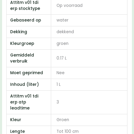
Attitm v01 tdi
Op voorraad
erp stocktype
Gebaseerd op
water
Dekking
dekkend
Kleurgroep
groen
Gemiddeld
0.17 L
verbruik
Moet geprimed
Nee
Inhoud (liter)
1 L
Attitm v01 tdi
erp atp
3
leadtime
Kleur
Groen
Lengte
Tot 100 cm