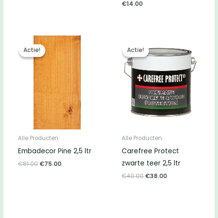
€
14.00
Actie!
Actie!
Actie!
Actie!
Alle Producten
Alle Producten
Embadecor Pine 2,5 ltr
Carefree Protect
zwarte teer 2,5 ltr
Oorspronkelijke
Huidige
€
81.00
€
75.00
prijs
prijs
Oorspronkelijke
Huidige
€
40.00
€
38.00
was:
is:
prijs
prijs
€81.00.
€75.00.
was:
is:
€40.00.
€38.00.