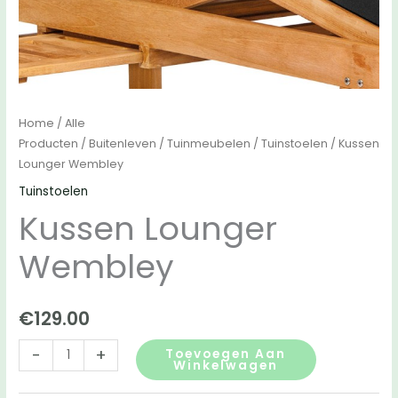
Home
/
Alle
Producten
/
Buitenleven
/
Tuinmeubelen
/
Tuinstoelen
/ Kussen
Lounger Wembley
Tuinstoelen
Kussen Lounger
Wembley
€
129.00
Kussen
-
+
Toevoegen Aan
Winkelwagen
Lounger
Wembley