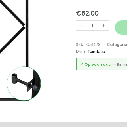
€
52.00
IJzeren
-
+
deurframe
1550x900mm
SKU:
K064781
Categorie
zwart
Merk:
Tuindeco
aantal
✓ Op voorraad
— Binne