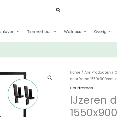
enleven
Timmerhout
Wellness
Overig
Home
/
Alle Producten
/
O
deurframe 1550x900mm z
Deurframes
IJzeren 
1550x90