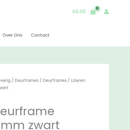
€
0.00
Over Ons
Contact
verig
/
Deurframes
/
Deurframes
/ IJzeren
wart
deurframe
0mm zwart