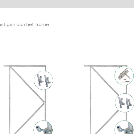
eoordelingen (0)
vestigen aan het frame