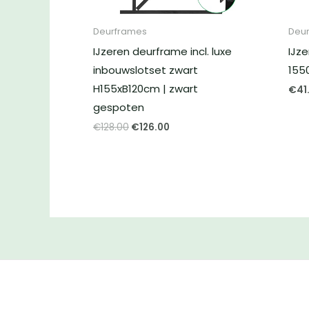
Deurframes
Deu
IJzeren deurframe incl. luxe
IJz
inbouwslotset zwart
155
H155xB120cm | zwart
€
41
gespoten
Oorspronkelijke
Huidige
€
128.00
€
126.00
prijs
prijs
was:
is:
€128.00.
€126.00.