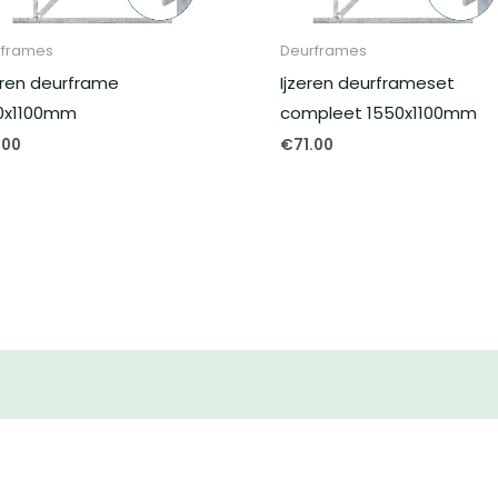
rframes
Deurframes
eren deurframe
Ijzeren deurframeset
0x1100mm
compleet 1550x1100mm
.00
€
71.00