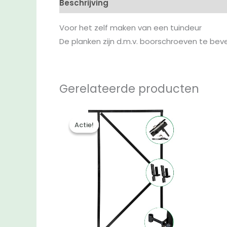
Beschrijving
Aanvullende informatie
B
Voor het zelf maken van een tuindeur
De planken zijn d.m.v. boorschroeven te be
Gerelateerde producten
Actie!
Actie!