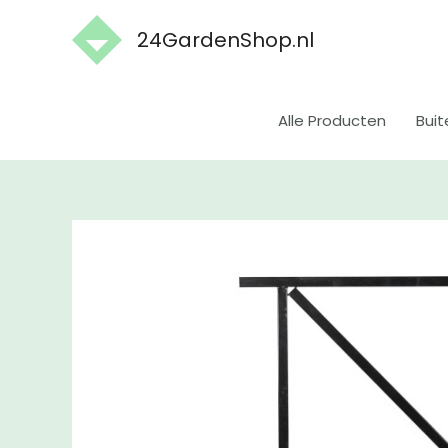
Ga
24GardenShop.nl
naar
de
inhoud
Alle Producten
Buit