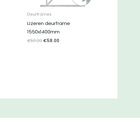
Deurframes
IJzeren deurframe
1550x1400mm
Oorspronkelijke
Huidige
€
59.00
€
58.00
prijs
prijs
was:
is:
€59.00.
€58.00.