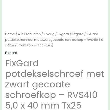
Home
/
Alle Producten
/
Overig
/
Fixgard
/
Fixgard
/ FixGard
potdekselschroef met zwart gecoate schroefkop – RVS410 5,0
x 40 mm Tx25 (Doos 200 stuks)
Fixgard
FixGard
potdekselschroef met
zwart gecoate
schroefkop – RVS410
5,0 x 40 mm Tx25