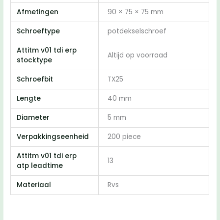
200
Afmetingen
90 × 75 × 75 mm
stuks)
Schroeftype
potdekselschroef
aantal
Attitm v01 tdi erp
Altijd op voorraad
stocktype
Schroefbit
TX25
Lengte
40 mm
Diameter
5 mm
Verpakkingseenheid
200 piece
Attitm v01 tdi erp
13
atp leadtime
Materiaal
Rvs