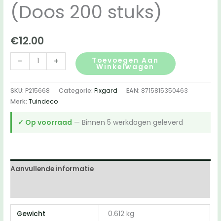
(Doos 200 stuks)
€
12.00
FixGard
-
+
Toevoegen Aan
Winkelwagen
potdekselschroef
met
SKU:
P215668
Categorie:
Fixgard
EAN:
8715815350463
zwart
Merk:
Tuindeco
gecoate
schroefkop
✓ Op voorraad
— Binnen 5 werkdagen geleverd
-
RVS410
5,0
x
Aanvullende informatie
40
Beoordelingen (0)
mm
Tx25
Gewicht
0.612 kg
(Doos