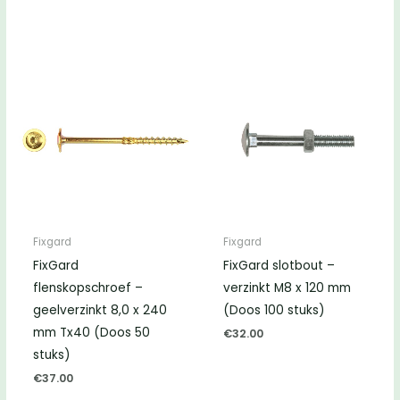
Fixgard
Fixgard
FixGard
FixGard slotbout –
flenskopschroef –
verzinkt M8 x 120 mm
geelverzinkt 8,0 x 240
(Doos 100 stuks)
mm Tx40 (Doos 50
€
32.00
stuks)
€
37.00