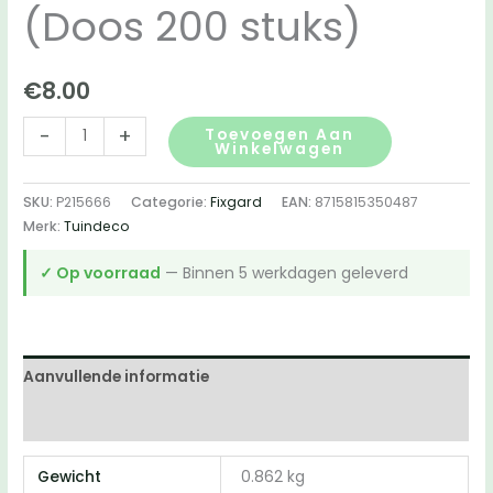
(Doos 200 stuks)
€
8.00
FixGard
-
+
Toevoegen Aan
Winkelwagen
potdekselschroef
met
SKU:
P215666
Categorie:
Fixgard
EAN:
8715815350487
zwart
Merk:
Tuindeco
gecoate
schroefkop
✓ Op voorraad
— Binnen 5 werkdagen geleverd
-
RVS410
4,0
x
Aanvullende informatie
30
Beoordelingen (0)
mm
Tx20
Gewicht
0.862 kg
(Doos