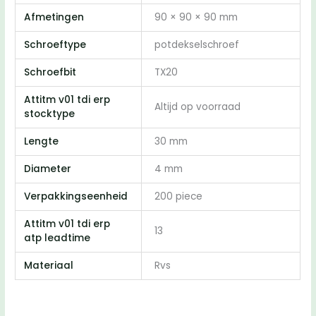
200
Afmetingen
90 × 90 × 90 mm
stuks)
Schroeftype
potdekselschroef
aantal
Schroefbit
TX20
Attitm v01 tdi erp
Altijd op voorraad
stocktype
Lengte
30 mm
Diameter
4 mm
Verpakkingseenheid
200 piece
Attitm v01 tdi erp
13
atp leadtime
Materiaal
Rvs