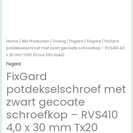
Home
/
Alle Producten
/
Overig
/
Fixgard
/
Fixgard
/ FixGard
potdekselschroef met zwart gecoate schroefkop – RVS410 4,0
x 30 mm Tx20 (Doos 200 stuks)
Fixgard
FixGard
potdekselschroef met
zwart gecoate
schroefkop – RVS410
4,0 x 30 mm Tx20