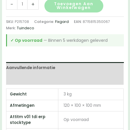
FixGard
-
+
Toevoegen Aan
Winkelwagen
houtdraadbout
-
SKU:
P215708
Categorie:
Fixgard
EAN:
8715815350067
verzinkt
Merk:
Tuindeco
10,0
x
✓ Op voorraad
— Binnen 5 werkdagen geleverd
120
mm
(Doos
50
Aanvullende informatie
stuks)
Beoordelingen (0)
aantal
Gewicht
3 kg
Afmetingen
120 × 100 × 100 mm
Attitm v01 tdi erp
Op voorraad
stocktype