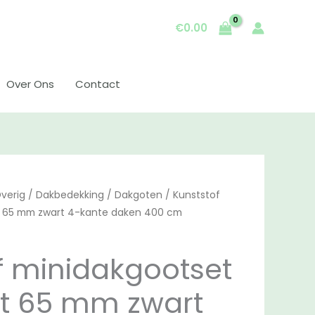
€
0.00
Over Ons
Contact
verig
/
Dakbedekking
/
Dakgoten
/ Kunststof
t 65 mm zwart 4-kante daken 400 cm
f minidakgootset
t 65 mm zwart