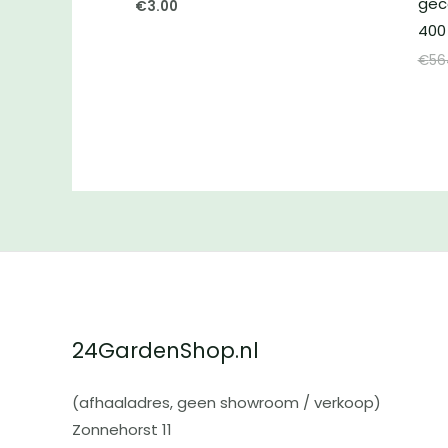
gec
€
3.00
400
€
56
24GardenShop.nl
(afhaaladres, geen showroom / verkoop)
Zonnehorst 11