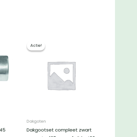
Actie!
Actie!
Dakgoten
 45
Dakgootset compleet zwart