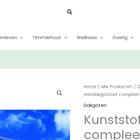
enleven
Timmerhout
Wellness
Overig
Home
/
Alle Producten
/
O
minidakgootset complee
Dakgoten
Kunststo
complee