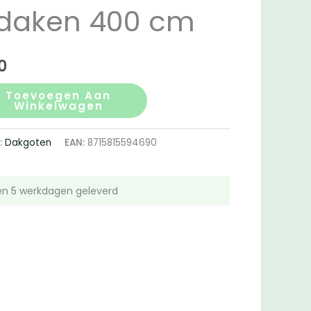
 daken 400 cm
onkelijke
Huidige
0
prijs
Toevoegen Aan
Winkelwagen
is:
:
Dakgoten
EAN:
8715815594690
0.
€339.00.
n 5 werkdagen geleverd