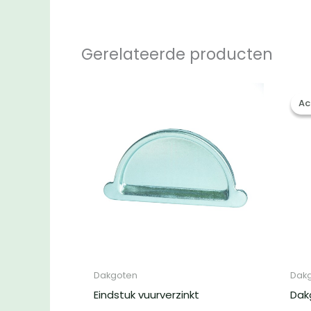
Gerelateerde producten
Ac
Ac
Dakgoten
Dak
Eindstuk vuurverzinkt
Dak