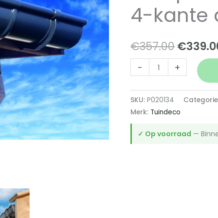
4-kante
Oorspr
€
357.00
€
339.0
prijs
Kunststof
-
+
minidakgootset
was:
compleet
SKU:
P020134
Categorie
€357.0
65
Merk:
Tuindeco
mm
zwart
✓ Op voorraad
— Binne
4-
kante
daken
400
cm
aantal