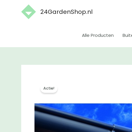
Ga
24GardenShop.nl
naar
de
inhoud
Alle Producten
Buit
Actie!