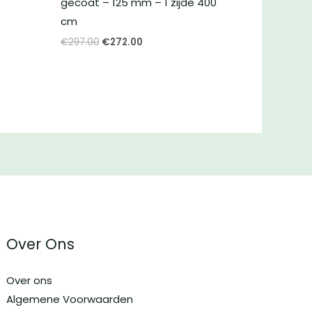
gecoat – 125 mm – 1 zijde 400
cm
Oorspronkelijke
Huidige
€
297.00
€
272.00
prijs
prijs
was:
is:
€297.00.
€272.00.
Over Ons
Over ons
Algemene Voorwaarden