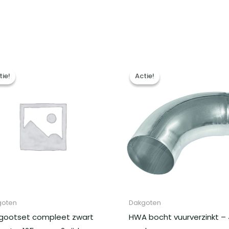
tie!
tie!
Actie!
Actie!
goten
Dakgoten
gootset compleet zwart
HWA bocht vuurverzinkt –