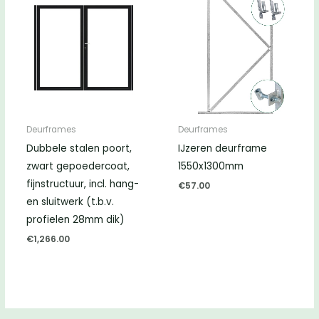
Deurframes
Deurframes
Dubbele stalen poort,
IJzeren deurframe
zwart gepoedercoat,
1550x1300mm
fijnstructuur, incl. hang-
€
57.00
en sluitwerk (t.b.v.
profielen 28mm dik)
€
1,266.00