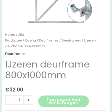
Home
/
Alle
Producten
/
Overig
/
Deurframes
/
Deurframes
/ IJzeren
deurframe 800x1000mm
Deurframes
IJzeren deurframe
800x1000mm
€
32.00
IJzeren
-
+
Toevoegen Aan
Winkelwagen
deurframe
800x1000mm