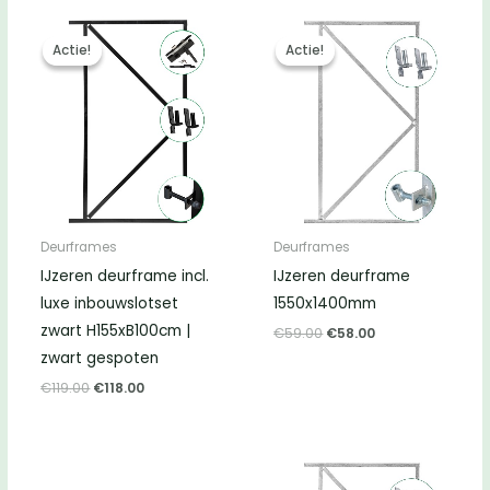
Actie!
Actie!
Actie!
Actie!
Deurframes
Deurframes
IJzeren deurframe incl.
IJzeren deurframe
luxe inbouwslotset
1550x1400mm
zwart H155xB100cm |
Oorspronkelijke
Huidige
€
59.00
€
58.00
prijs
prijs
zwart gespoten
was:
is:
€59.00.
€58.00.
Oorspronkelijke
Huidige
€
119.00
€
118.00
prijs
prijs
was:
is:
€119.00.
€118.00.