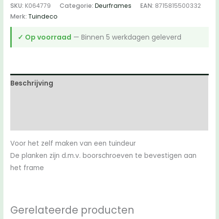
SKU:
K064779
Categorie:
Deurframes
EAN:
8715815500332
aantal
Merk:
Tuindeco
✓ Op voorraad
— Binnen 5 werkdagen geleverd
Beschrijving
Aanvullende informatie
Beoordelingen (0)
Voor het zelf maken van een tuindeur
De planken zijn d.m.v. boorschroeven te bevestigen aan
het frame
Gerelateerde producten