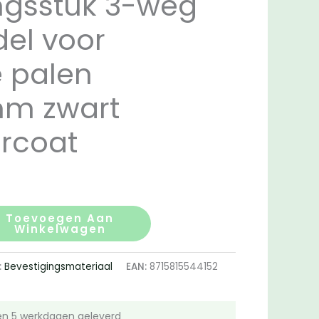
ngsstuk 3-weg
el voor
e palen
mm zwart
rcoat
Toevoegen Aan
Winkelwagen
:
Bevestigingsmateriaal
EAN:
8715815544152
n 5 werkdagen geleverd