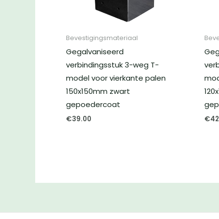
Bevestigingsmateriaal
Beve
Gegalvaniseerd
Geg
verbindingsstuk 3-weg T-
ver
model voor vierkante palen
mod
150x150mm zwart
120
gepoedercoat
gep
€
39.00
€
42