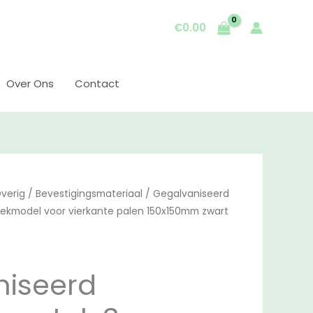
€
0.00
Over Ons
Contact
verig
/
Bevestigingsmateriaal
/ Gegalvaniseerd
ekmodel voor vierkante palen 150x150mm zwart
niseerd