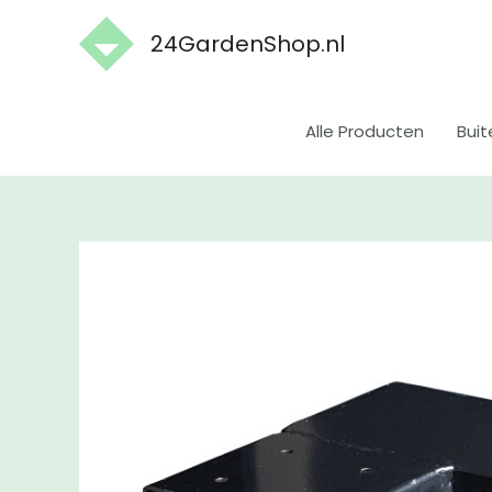
Ga
24GardenShop.nl
naar
de
inhoud
Alle Producten
Buit