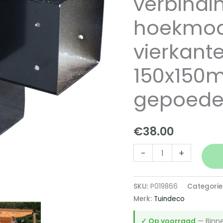
verbindi
hoekmod
vierkant
150x150
gepoede
€
38.00
Gegalvaniseerd
-
+
verbindingsstuk
3-
SKU:
P019866
Categorie
weg
Merk:
Tuindeco
hoekmodel
voor
✓ Op voorraad
— Binne