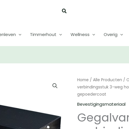
enleven
Timmerhout
Wellness
Overig
Home
/
Alle Producten
/
O
verbindingsstuk 3-weg ho
gepoedercoat
Bevestigingsmateriaal
Gegalva