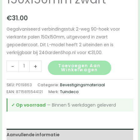
€
31.00
Gegalvaniseerd verbindingsstuk 2-weg 90-hoek voor
vierkante palen 150x150mm, uitgevoerd in zwart
gepoedercoat. Dit L-model heeft 2 uiteinden en is
verkrijgbaar bij 24GardenShop.nl voor €31,00.
Verbindingsstuk
-
+
Toevoegen Aan
Winkelwagen
2-
weg
SKU:
P019863
Categorie:
Bevestigingsmateriaal
90-
EAN:
8715815544121
Merk:
Tuindeco
hoek
150x150mm
✓ Op voorraad
— Binnen 5 werkdagen geleverd
zwart
aantal
Aanvullende informatie