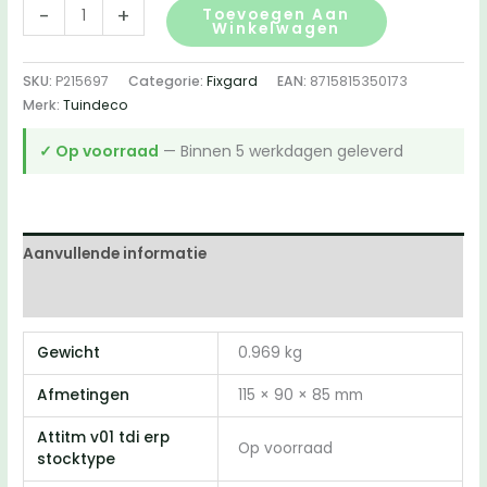
FixGard
-
+
Toevoegen Aan
Winkelwagen
vlonderschroef
-
SKU:
P215697
Categorie:
Fixgard
EAN:
8715815350173
RVS410
Merk:
Tuindeco
5,0
x
✓ Op voorraad
— Binnen 5 werkdagen geleverd
60
mm
Tx25
(Doos
Aanvullende informatie
200
Beoordelingen (0)
stuks)
aantal
Gewicht
0.969 kg
Afmetingen
115 × 90 × 85 mm
Attitm v01 tdi erp
Op voorraad
stocktype