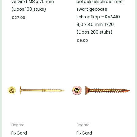
verzinkt M8 x 70 mm
potdekselschroef met
(Doos 100 stuks)
zwart gecoate
schroefkop – RVS410
€
27.00
4,0 x 40 mm Tx20
(Doos 200 stuks)
€
9.00
Fixgard
Fixgard
FixGard
FixGard