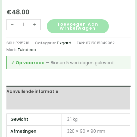
€
48.00
FixGard
-
+
Toevoegen Aan
Winkelwagen
flenskopschroef
-
SKU:
P215718
Categorie:
Fixgard
EAN:
8715815349962
geelverzinkt
Merk:
Tuindeco
8,0
x
✓ Op voorraad
— Binnen 5 werkdagen geleverd
280
mm
Tx40
(Doos
Aanvullende informatie
50
Beoordelingen (0)
stuks)
aantal
Gewicht
3.1 kg
Afmetingen
320 × 90 × 90 mm