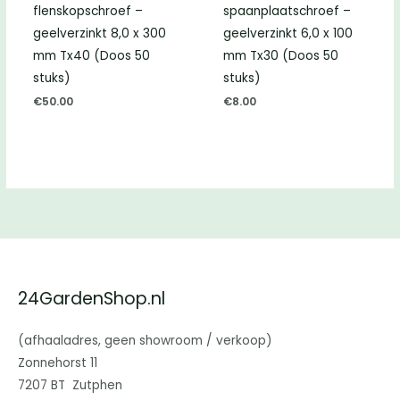
flenskopschroef –
spaanplaatschroef –
geelverzinkt 8,0 x 300
geelverzinkt 6,0 x 100
mm Tx40 (Doos 50
mm Tx30 (Doos 50
stuks)
stuks)
€
50.00
€
8.00
24GardenShop.nl
(afhaaladres, geen showroom / verkoop)
Zonnehorst 11
7207 BT Zutphen