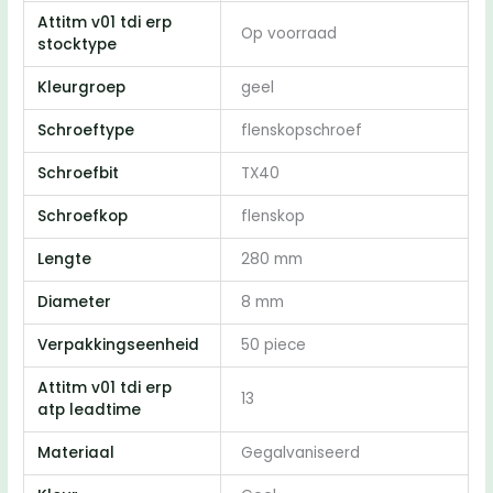
Attitm v01 tdi erp
Op voorraad
stocktype
Kleurgroep
geel
Schroeftype
flenskopschroef
Schroefbit
TX40
Schroefkop
flenskop
Lengte
280 mm
Diameter
8 mm
Verpakkingseenheid
50 piece
Attitm v01 tdi erp
13
atp leadtime
Materiaal
Gegalvaniseerd