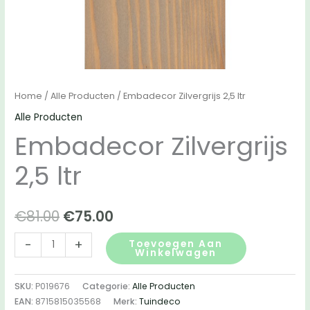
Home
/
Alle Producten
/ Embadecor Zilvergrijs 2,5 ltr
Alle Producten
Embadecor Zilvergrijs
2,5 ltr
Oorspronkelijke
Huidige
€
81.00
€
75.00
prijs
prijs
Embadecor
-
+
Toevoegen Aan
Winkelwagen
Zilvergrijs
was:
is:
2,5
SKU:
P019676
Categorie:
Alle Producten
€81.00.
€75.00.
ltr
EAN:
8715815035568
Merk:
Tuindeco
aantal