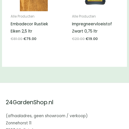
Alle Producten
Alle Producten
Embadecor Rustiek
Impregneervloeistof
Eiken 2,5 ltr
Zwart 0,75 ltr
Oorspronkelijke
Huidige
Oorspronkelijke
Huidige
€
81.00
€
75.00
€
20.00
€
19.00
prijs
prijs
prijs
prijs
was:
is:
was:
is:
€81.00.
€75.00.
€20.00.
€19.00.
24GardenShop.nl
(afhaaladres, geen showroom / verkoop)
Zonnehorst 11