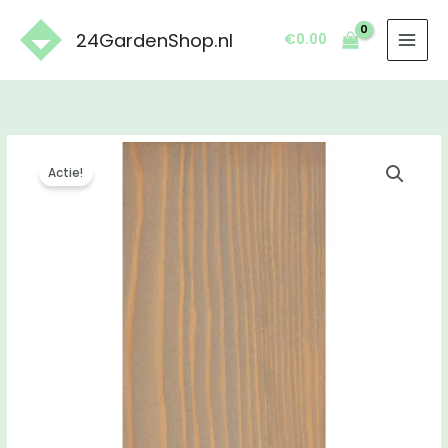
Ga
naar
24GardenShop.nl
€
0.00
de
inhoud
Actie!