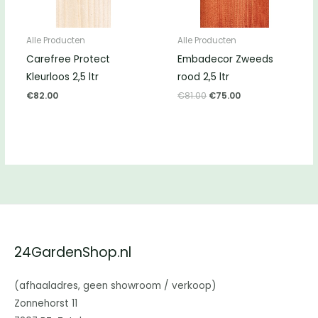
Alle Producten
Alle Producten
Carefree Protect
Embadecor Zweeds
Kleurloos 2,5 ltr
rood 2,5 ltr
Oorspronkelijke
Huidige
€
82.00
€
81.00
€
75.00
prijs
prijs
was:
is:
€81.00.
€75.00.
24GardenShop.nl
(afhaaladres, geen showroom / verkoop)
Zonnehorst 11