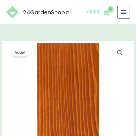
Ga
naar
24GardenShop.nl
€
0.00
de
inhoud
Actie!