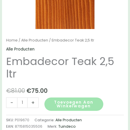
Home
/
Alle Producten
/ Embadecor Teak 2,5 ltr
Alle Producten
Embadecor Teak 2,5
ltr
Oorspronkelijke
Huidige
€
81.00
€
75.00
prijs
prijs
Embadecor
-
+
Toevoegen Aan
Winkelwagen
Teak
was:
is:
2,5
SKU:
P019670
Categorie:
Alle Producten
€81.00.
€75.00.
ltr
EAN:
8715815035506
Merk:
Tuindeco
aantal