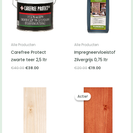
Alle Producten
Alle Producten
Carefree Protect
Impregneervloeistof
zwarte teer 2,5 ltr
Zilvergrijs 0,75 ltr
Oorspronkelijke
Huidige
Oorspronkelijke
Huidige
€
40.00
€
38.00
€
20.00
€
19.00
prijs
prijs
prijs
prijs
was:
is:
was:
is:
€40.00.
€38.00.
€20.00.
€19.00.
Actie!
Actie!