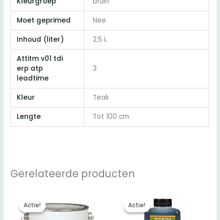
Kleurgroep
bruin
Moet geprimed
Nee
Inhoud (liter)
2.5 L
Attitm v01 tdi
erp atp
3
leadtime
Kleur
Teak
Lengte
Tot 100 cm
Gerelateerde producten
Actie!
Actie!
Actie!
Actie!