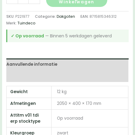
Winkelwagen
compleet
was:
is:
zwart
SKU:
P221977
Categorie:
Dakgoten
EAN:
8715815346312
€297.00.
€272.00.
gecoat
Merk:
Tuindeco
-
125
✓ Op voorraad
— Binnen 5 werkdagen geleverd
mm
-
1
zijde
Aanvullende informatie
400
Beoordelingen (0)
cm
aantal
Gewicht
12 kg
Afmetingen
2050 × 400 × 170 mm
Attitm v01 tdi
Op voorraad
erp stocktype
Kleurgroep
zwart