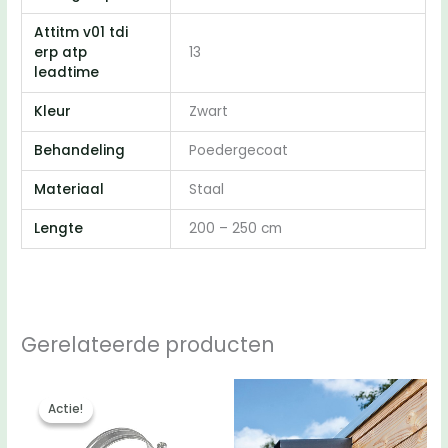
Attitm v01 tdi
erp atp
13
leadtime
Kleur
Zwart
Behandeling
Poedergecoat
Materiaal
Staal
Lengte
200 – 250 cm
Gerelateerde producten
Actie!
Actie!