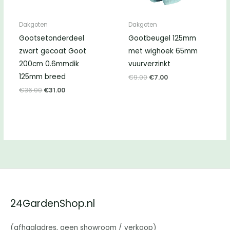
Dakgoten
Dakgoten
Gootsetonderdeel
Gootbeugel 125mm
zwart gecoat Goot
met wighoek 65mm
200cm 0.6mmdik
vuurverzinkt
125mm breed
Oorspronkelijke
Huidige
€
9.00
€
7.00
prijs
prijs
Oorspronkelijke
Huidige
€
36.00
€
31.00
was:
is:
prijs
prijs
€9.00.
€7.00.
was:
is:
€36.00.
€31.00.
24GardenShop.nl
(afhaaladres, geen showroom / verkoop)