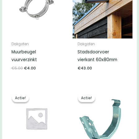
Dakgoten
Dakgoten
Muurbeugel
Stadsdoorvoer
vuurverzinkt
vierkant 60x80mm
Oorspronkelijke
Huidige
€
5.00
€
4.00
€
43.00
prijs
prijs
was:
is:
€5.00.
€4.00.
Actie!
Actie!
Actie!
Actie!