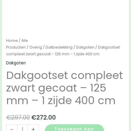
Home
/
Alle
Producten
/
Overig
/
Dakbedekking
/
Dakgoten
/ Dakgootset
compleet zwart gecoat – 125 mm – 1 zijde 400 cm
Dakgoten
Dakgootset compleet
zwart gecoat – 125
mm – 1 zijde 400 cm
Oorspronkelijke
Huidige
€
297.00
€
272.00
prijs
prijs
Dakgootset
-
+
Toevoegen Aan