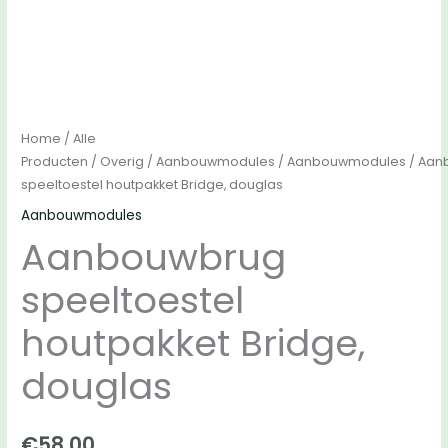
Home
/
Alle
Producten
/
Overig
/
Aanbouwmodules
/
Aanbouwmodules
/ Aan
speeltoestel houtpakket Bridge, douglas
Aanbouwmodules
Aanbouwbrug
speeltoestel
houtpakket Bridge,
douglas
€
58.00