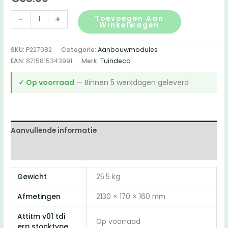
Aanbouwbrug
-
+
Toevoegen Aan
Winkelwagen
speeltoestel
houtpakket
SKU:
P227082
Categorie:
Aanbouwmodules
Bridge,
EAN:
8715815343991
Merk:
Tuindeco
douglas
aantal
✓ Op voorraad
— Binnen 5 werkdagen geleverd
Aanvullende informatie
Beoordelingen (0)
Gewicht
25.5 kg
Afmetingen
2130 × 170 × 160 mm
Attitm v01 tdi
Op voorraad
erp stocktype