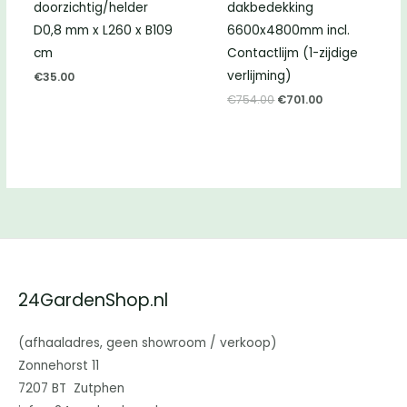
doorzichtig/helder
dakbedekking
D0,8 mm x L260 x B109
6600x4800mm incl.
cm
Contactlijm (1-zijdige
verlijming)
€
35.00
Oorspronkelijke
Huidige
€
754.00
€
701.00
prijs
prijs
was:
is:
€754.00.
€701.00.
24GardenShop.nl
(afhaaladres, geen showroom / verkoop)
Zonnehorst 11
7207 BT Zutphen