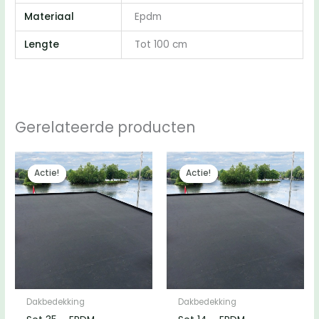
Materiaal
Epdm
Lengte
Tot 100 cm
Gerelateerde producten
Actie!
Actie!
Actie!
Actie!
Dakbedekking
Dakbedekking