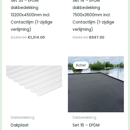
Set 35 – EPDM
Set 14 – EPDM
dakbedekking
dakbedekking
13200x4500mm incl.
7500x3600mm incl.
Contactlijm (1-zijdige
Contactlijm (1-zijdige
verlijming)
verlijming)
Oorspronkelijke
Huidige
Oorspronkelijke
Huidige
€
1,419.00
€
1,314.00
€
644.00
€
597.00
prijs
prijs
prijs
prijs
was:
is:
was:
is:
€1,419.00.
€1,314.00.
€644.00.
€597.00.
Actie!
Actie!
Dakbedekking
Dakbedekking
Dakplaat
Set 16 – EPDM