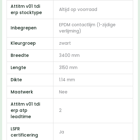
Attitm v01 tdi
Altijd op voorraad
erp stocktype
EPDM contactlijm (1-zijdige
Inbegrepen
verlijming)
Kleurgroep
zwart
Breedte
3400 mm
Lengte
3150 mm
Dikte
1.14 mm
Maatwerk
Nee
Attitm v01 tdi
erp atp
2
leadtime
LSFR
Ja
certificering