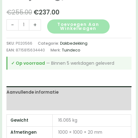
Oorspronkelijke
Huidige
€
255.00
€
237.00
prijs
prijs
Set
-
+
Toevoegen Aan
Winkelwagen
3
was:
is:
-
SKU:
P020566
Categorie:
Dakbedekking
€255.00.
€237.00.
EPDM
EAN:
8715815634440
Merk:
Tuindeco
dakbedekking
3400x3150mm
✓ Op voorraad
— Binnen 5 werkdagen geleverd
incl.
Contactlijm
(1-
zijdige
Aanvullende informatie
verlijming)
Beoordelingen (0)
aantal
Gewicht
16.065 kg
Afmetingen
1000 × 1000 × 20 mm