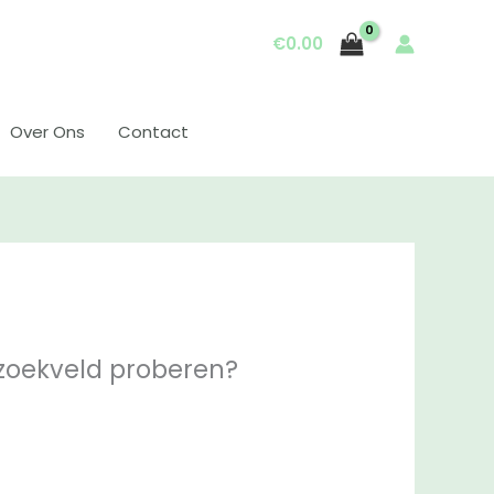
€
0.00
Over Ons
Contact
t zoekveld proberen?