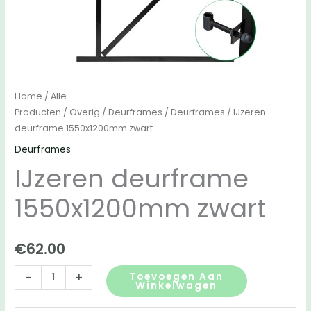
Home
/
Alle
Producten
/
Overig
/
Deurframes
/
Deurframes
/ IJzeren
deurframe 1550x1200mm zwart
Deurframes
IJzeren deurframe
1550x1200mm zwart
€
62.00
IJzeren
-
+
Toevoegen Aan
Winkelwagen
deurframe
1550x1200mm