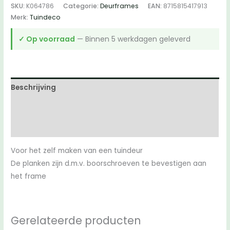
SKU:
K064786
Categorie:
Deurframes
EAN:
8715815417913
zwart
Merk:
Tuindeco
aantal
✓ Op voorraad
— Binnen 5 werkdagen geleverd
Beschrijving
Aanvullende informatie
Beoordelingen (0)
Voor het zelf maken van een tuindeur
De planken zijn d.m.v. boorschroeven te bevestigen aan
het frame
Gerelateerde producten