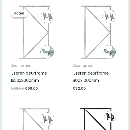
Actie!
Actie!
Deurframes
Deurframes
IJzeren deurframe
IJzeren deurframe
1550x2000mm
800x1000mm
Oorspronkelijke
Huidige
€
69.00
€
68.00
€
32.00
prijs
prijs
was:
is:
€69.00.
€68.00.