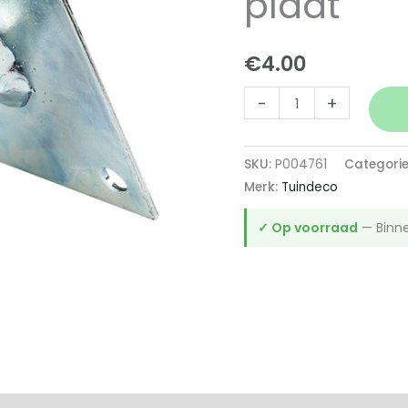
plaat
€
4.00
Hoogteverstelling
-
+
verzinkt
M16
SKU:
P004761
Categori
100x100mm
Merk:
Tuindeco
plaat
aantal
✓ Op voorraad
— Binne