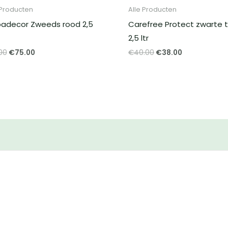
 Producten
Alle Producten
adecor Zweeds rood 2,5
Carefree Protect zwarte 
2,5 ltr
Oorspronkelijke
Huidige
Oorspronkelijke
Huidige
.00
€
75.00
€
40.00
€
38.00
prijs
prijs
prijs
prijs
was:
is:
was:
is:
€81.00.
€75.00.
€40.00.
€38.00.