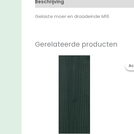
Beschrijving
Aanvullende informatie
B
Gelaste moer en draadeinde M16
Gerelateerde producten
Ac
Ac