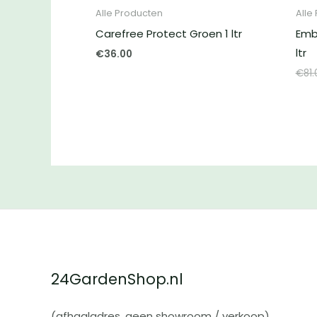
Alle Producten
Alle
Carefree Protect Groen 1 ltr
Emb
ltr
€
36.00
€
81
24GardenShop.nl
(afhaaladres, geen showroom / verkoop)