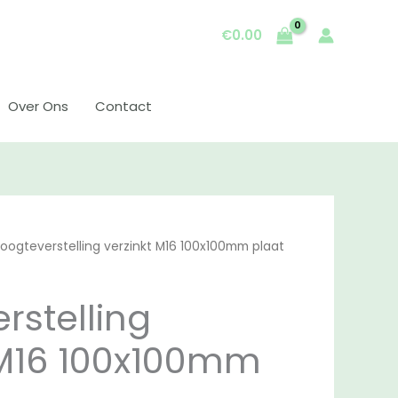
€
0.00
Over Ons
Contact
oogteverstelling verzinkt M16 100x100mm plaat
rstelling
 M16 100x100mm